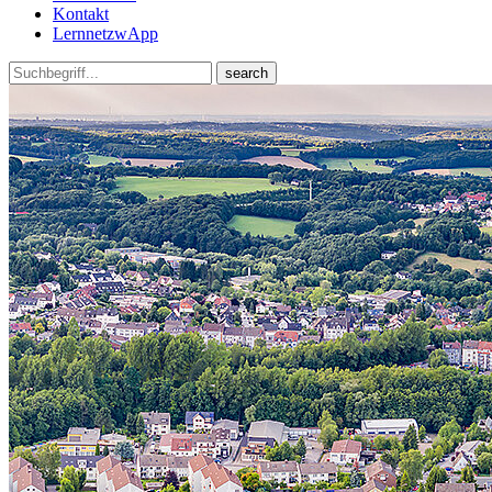
Kontakt
LernnetzwApp