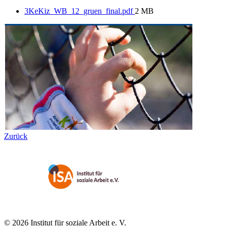
3KeKiz_WB_12_gruen_final.pdf
2 MB
Zurück
© 2026 Institut für soziale Arbeit e. V.