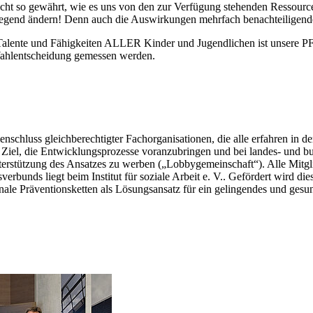
cht so gewährt, wie es uns von den zur Verfügung stehenden Ressource
egend ändern! Denn auch die Auswirkungen mehrfach benachteiligender
er Talente und Fähigkeiten ALLER Kinder und Jugendlichen ist unsere 
 Wahlentscheidung gemessen werden.
enschluss gleichberechtigter Fachorganisationen, die alle erfahren 
s Ziel, die Entwicklungsprozesse voranzubringen und bei landes- und 
terstützung des Ansatzes zu werben („Lobbygemeinschaft“). Alle Mitgl
sverbunds liegt beim Institut für soziale Arbeit e. V.. Gefördert wird d
munale Präventionsketten als Lösungsansatz für ein gelingendes und g