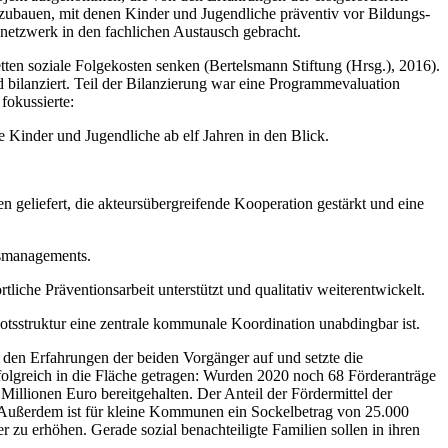
ubauen, mit denen Kinder und Jugendliche präventiv vor Bildungs-
netzwerk in den fachlichen Austausch gebracht.
ten soziale Folgekosten senken (Bertelsmann Stiftung (Hrsg.), 2016).
ilanziert. Teil der Bilanzierung war eine Programmevaluation
fokussierte:
 Kinder und Jugendliche ab elf Jahren in den Blick.
eliefert, die akteursübergreifende Kooperation gestärkt und eine
nsmanagements.
che Präventionsarbeit unterstützt und qualitativ weiterentwickelt.
sstruktur eine zentrale kommunale Koordination unabdingbar ist.
 den Erfahrungen der beiden Vorgänger auf und setzte die
lgreich in die Fläche getragen: Wurden 2020 noch 68 Förderanträge
illionen Euro bereitgehalten. Der Anteil der Fördermittel der
Außerdem ist für kleine Kommunen ein Sockelbetrag von 25.000
 zu erhöhen. Gerade sozial benachteiligte Familien sollen in ihren