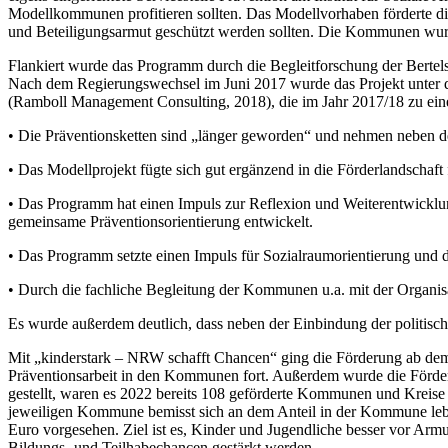
Modellkommunen profitieren sollten. Das Modellvorhaben förderte d
und Beteiligungsarmut geschützt werden sollten. Die Kommunen wurd
Flankiert wurde das Programm durch die Begleitforschung der Bertels
Nach dem Regierungswechsel im Juni 2017 wurde das Projekt unter d
(Ramboll Management Consulting, 2018), die im Jahr 2017/18 zu einem
• Die Präventionsketten sind „länger geworden“ und nehmen neben der
• Das Modellprojekt fügte sich gut ergänzend in die Förderlandschaft f
• Das Programm hat einen Impuls zur Reflexion und Weiterentwicklun
gemeinsame Präventionsorientierung entwickelt.
• Das Programm setzte einen Impuls für Sozialraumorientierung und
• Durch die fachliche Begleitung der Kommunen u.a. mit der Organisat
Es wurde außerdem deutlich, dass neben der Einbindung der politis
Mit „kinderstark – NRW schafft Chancen“ ging die Förderung ab dem 
Präventionsarbeit in den Kommunen fort. Außerdem wurde die Förder
gestellt, waren es 2022 bereits 108 geförderte Kommunen und Kreise m
jeweiligen Kommune bemisst sich an dem Anteil in der Kommune lebe
Euro vorgesehen. Ziel ist es, Kinder und Jugendliche besser vor Armu
Bildungs- und Teilhabechancen gestärkt werden.