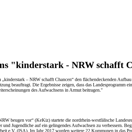
ms "kinderstark - NRW schafft 
 „kinderstark – NRW schafft Chancen“ den flächendeckenden Aufbau
etzung beauftragt. Die Ergebnisse zeigen, dass das Landesprogramm e
leiterscheinungen des Aufwachsens in Armut beitragen."
W beugen vor“ (KeKiz) startete die nordrhein-westfälische Landesre
r und Jugendliche auf ein gelingendes Aufwachsen zu verbessern. Beg
le Arbeit e.V. (ISA). Im Jahr 2017 wurden weitere 22 Kommunen in das 