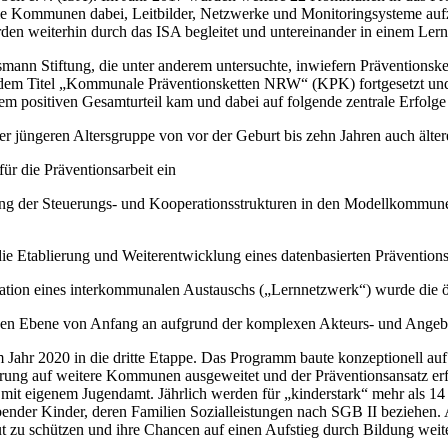
ie Kommunen dabei, Leitbilder, Netzwerke und Monitoringsysteme aufz
en weiterhin durch das ISA begleitet und untereinander in einem Lern
mann Stiftung, die unter anderem untersuchte, inwiefern Präventionsket
em Titel „Kommunale Präventionsketten NRW“ (KPK) fortgesetzt und b
 positiven Gesamturteil kam und dabei auf folgende zentrale Erfolge 
 jüngeren Altersgruppe von vor der Geburt bis zehn Jahren auch ältere
ür die Präventionsarbeit ein
g der Steuerungs- und Kooperationsstrukturen in den Modellkommunen g
 die Etablierung und Weiterentwicklung eines datenbasierten Präventio
ion eines interkommunalen Austauschs („Lernnetzwerk“) wurde die örtli
chen Ebene von Anfang an aufgrund der komplexen Akteurs- und Angebot
Jahr 2020 in die dritte Etappe. Das Programm baute konzeptionell auf
ung auf weitere Kommunen ausgeweitet und der Präventionsansatz erfo
it eigenem Jugendamt. Jährlich werden für „kinderstark“ mehr als 14 M
nder Kinder, deren Familien Sozialleistungen nach SGB II beziehen. 
t zu schützen und ihre Chancen auf einen Aufstieg durch Bildung weiter