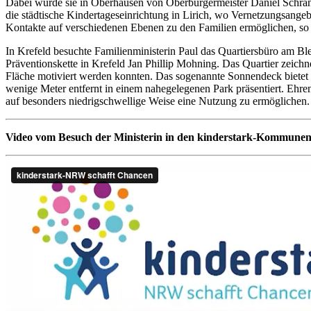
Dabei wurde sie in Oberhausen von Oberbürgermeister Daniel Schra
die städtische Kindertageseinrichtung in Lirich, wo Vernetzungsangeb
Kontakte auf verschiedenen Ebenen zu den Familien ermöglichen, so d
In Krefeld besuchte Familienministerin Paul das Quartiersbüro am B
Präventionskette in Krefeld Jan Phillip Mohning. Das Quartier zeichn
Fläche motiviert werden konnten. Das sogenannte Sonnendeck bietet 
wenige Meter entfernt in einem nahegelegenen Park präsentiert. Eh
auf besonders niedrigschwellige Weise eine Nutzung zu ermöglichen.
Video vom Besuch der Ministerin in den kinderstark-Kommune