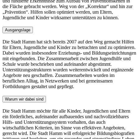
und fundierte Erkenntnisse zum Aufbau von Präventionsketten in
die Fläche gebracht werden. Weg von der „Korrektur“ und hin zur
„Prävention“. Hilfen sollen optimiert werden, um Eltern,
Jugendliche und Kinder wirksamer unterstützen zu können.
Ausgangslage
Die Stadt Hamm hat sich bereits 2007 auf den Weg gemacht Hilfen
für Eltern, Jugendliche und Kinder zu betrachten und zu optimieren.
Dabei wurden insbesondere Erziehungs- und Bildungseinrichtungen
mit eingebunden. Die Zusammenarbeit zwischen Jugendhilfe und
Schule wurde beschrieben und aufeinander abgestimmt.
Unterstützungsstrukturen wurden weiterentwickelt und ergänzende
Angebote neu geschaffen. Zusammenarbeiten wurden im
beruflichen Alltag, in Netzwerken und bei gemeinsamen
Fortbildungen gestaltet und gepflegt.
Warum wir dabei sind
Die Stadt Hamm möchte für alle Kinder, Jugendlichen und Eltern
ein förderliches, aufeinander aufbauendes und nachvollziehbares
Hilfs- und Unterstützungssystem vorhalten, das auch
wirtschaftlichen Kriterien, im Sinne von effektiven Angeboten,
gerecht wird. Die Stadt Hamm will erfolgreiche Bildungsbiografien
initiieren und begleiten, um ein gesundes und eigenständiges Leben